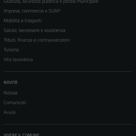
Giustizia, sicurezza pubblica e polizia municipale
Imprese, commercio e SUAP
Mobilità e trasporti
Tecnici
Salute, benessere e assistenza
Questi cookie
sono necessari
Tributi, finanze e contravvenzioni
per il
Turismo
funzionamento
Vita lavorativa
del sito e non
possono
essere
disabilitati.
NOVITÀ
Questi cookie
Notizie
non raccolgono
Comunicati
informazioni
personali.
Avvisi
Terze parti
VIVERE IL COMUNE