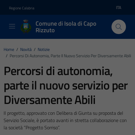
Vai ai contenuti
Vai al footer
ITA
Regione Calabria
Lingua atti
Comune di Isola di Capo
Rizzuto
Home
/
Novità
/
Notizie
/
Percorsi Di Autonomia, Parte Il Nuovo Servizio Per Diversamente Abili
Percorsi di autonomia,
parte il nuovo servizio per
Diversamente Abili
Il progetto, approvato con Delibera di Giunta su proposta del
Servizio Sociale, è portato avanti in stretta collaborazione con
la società “Progetto Sorriso”.