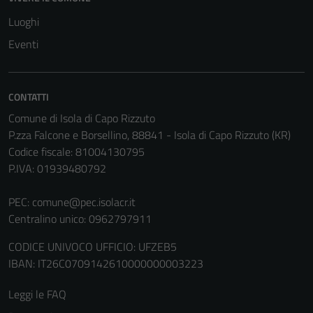
Questi cookie
Luoghi
sono
Eventi
impostati da
una serie di
servizi esterni
(si veda la
CONTATTI
Cookie policy
Comune di Isola di Capo Rizzuto
estesa per i
P.zza Falcone e Borsellino, 88841 - Isola di Capo Rizzuto (KR)
dettagli) e
Codice fiscale: 81004130795
possono
P.IVA: 01939480792
essere
utilizzati
PEC:
comune@pec.isolacr.it
anche per la
Centralino unico: 0962797911
profilazione.
La
CODICE UNIVOCO UFFICIO: UFZEB5
disabilitazione
IBAN: IT26C0709142610000000003223
di questi
Leggi le FAQ
cookies può
peggiore la