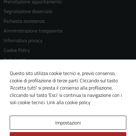
Prenotazione appuntamento
navigazione e
Segnalazione disservizio
la fruizione
Richiesta assistenza
delle
funzionalità
Amministrazione trasparente
del sito.
Informativa privacy
Cookie Policy
Experience
Note legali
In order for
Obiettivi di accessibilità
our website
Questo sito utilizza cookie tecnici e, previo consenso,
Dichiarazione di accessibilità
to perform
cookie di profilazione di terze parti. Cliccando sul tasto
as well as
'Accetta tutti' si presta il consenso alla profilazione,
Piano di miglioramento del sito
possible
cliccando sul tasto 'Esci' si continua la navigazione con i
Whistleblowing
during your
soli cookie tecnici.
Link alla cookie policy
visit. If you
refuse
Area Privata
Media policy
Impostazioni
these
cookies,