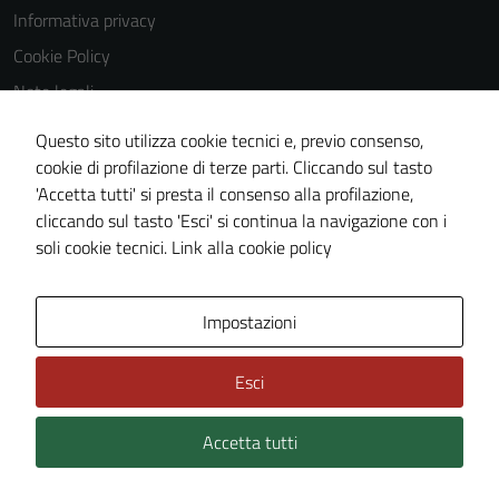
impostati da
Informativa privacy
una serie di
Cookie Policy
servizi esterni
(si veda la
Note legali
Cookie policy
Obiettivi di accessibilità
Questo sito utilizza cookie tecnici e, previo consenso,
estesa per i
Dichiarazione di accessibilità
cookie di profilazione di terze parti. Cliccando sul tasto
dettagli) e
'Accetta tutti' si presta il consenso alla profilazione,
possono
Piano di miglioramento del sito
cliccando sul tasto 'Esci' si continua la navigazione con i
essere
Whistleblowing
soli cookie tecnici.
Link alla cookie policy
utilizzati
anche per la
profilazione.
Area Privata
Media policy
Impostazioni
La
disabilitazione
di questi
Esci
cookies può
peggiore la
Accetta tutti
Credits: ©
Technical Design s.r.l.
navigazione e
la fruizione