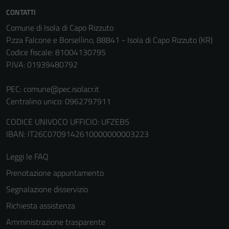
Tecnici
CONTATTI
Questi cookie
Comune di Isola di Capo Rizzuto
sono necessari
P.zza Falcone e Borsellino, 88841 - Isola di Capo Rizzuto (KR)
per il
Codice fiscale: 81004130795
funzionamento
P.IVA: 01939480792
del sito e non
possono
PEC:
comune@pec.isolacr.it
essere
Centralino unico: 0962797911
disabilitati.
Questi cookie
CODICE UNIVOCO UFFICIO: UFZEB5
non raccolgono
IBAN: IT26C0709142610000000003223
informazioni
Leggi le FAQ
personali.
Prenotazione appuntamento
Segnalazione disservizio
Terze parti
Richiesta assistenza
Questi cookie
sono
Amministrazione trasparente