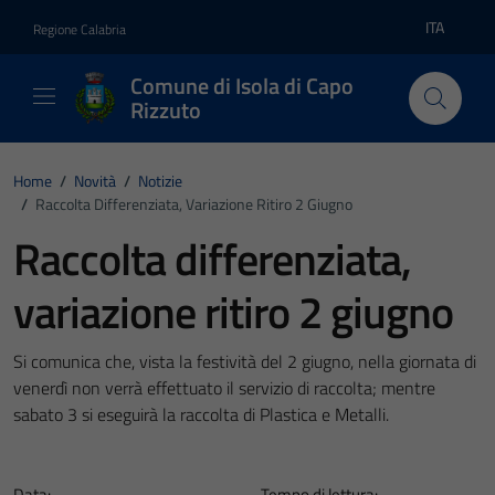
Vai ai contenuti
Vai al footer
ITA
Regione Calabria
Lingua atti
Comune di Isola di Capo
Rizzuto
Home
/
Novità
/
Notizie
/
Raccolta Differenziata, Variazione Ritiro 2 Giugno
Raccolta differenziata,
variazione ritiro 2 giugno
Si comunica che, vista la festività del 2 giugno, nella giornata di
venerdì non verrà effettuato il servizio di raccolta; mentre
sabato 3 si eseguirà la raccolta di Plastica e Metalli.
Data:
Tempo di lettura: