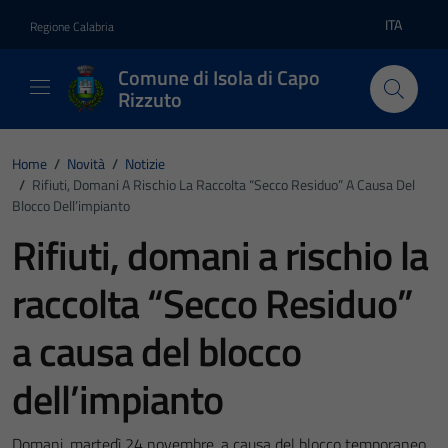
Vai ai contenuti
Vai al footer
ITA
Regione Calabria
Lingua atti
Comune di Isola di Capo
Rizzuto
Home
/
Novità
/
Notizie
/
Rifiuti, Domani A Rischio La Raccolta “Secco Residuo” A Causa Del
Blocco Dell’impianto
Rifiuti, domani a rischio la
raccolta “Secco Residuo”
a causa del blocco
dell’impianto
Domani, martedì 24 novembre, a causa del blocco temporaneo