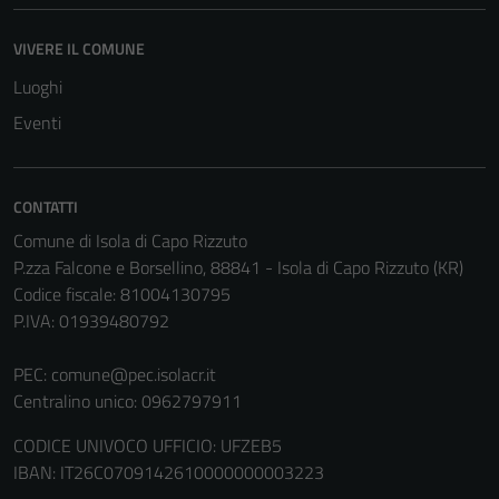
VIVERE IL COMUNE
Luoghi
Tecnici
Eventi
Questi cookie
sono necessari
per il
CONTATTI
funzionamento
Comune di Isola di Capo Rizzuto
del sito e non
P.zza Falcone e Borsellino, 88841 - Isola di Capo Rizzuto (KR)
possono
Codice fiscale: 81004130795
essere
P.IVA: 01939480792
disabilitati.
Questi cookie
PEC:
comune@pec.isolacr.it
non raccolgono
Centralino unico: 0962797911
informazioni
personali.
CODICE UNIVOCO UFFICIO: UFZEB5
IBAN: IT26C0709142610000000003223