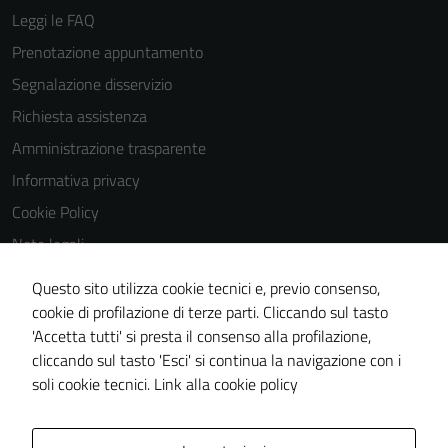
Terze parti
Leggi le FAQ
Questi cookie
Prenotazione appuntamento
sono
Segnalazione disservizio
impostati da
una serie di
Richiesta assistenza
servizi esterni
Amministrazione trasparente
(si veda la
Informativa privacy
Cookie policy
estesa per i
Cookie Policy
dettagli) e
Note legali
possono
Obiettivi di accessibilità
essere
Questo sito utilizza cookie tecnici e, previo consenso,
utilizzati
Dichiarazione di accessibilità
cookie di profilazione di terze parti. Cliccando sul tasto
anche per la
'Accetta tutti' si presta il consenso alla profilazione,
Piano di miglioramento del sito
profilazione.
cliccando sul tasto 'Esci' si continua la navigazione con i
Whistleblowing
La
soli cookie tecnici.
Link alla cookie policy
disabilitazione
di questi
cookies può