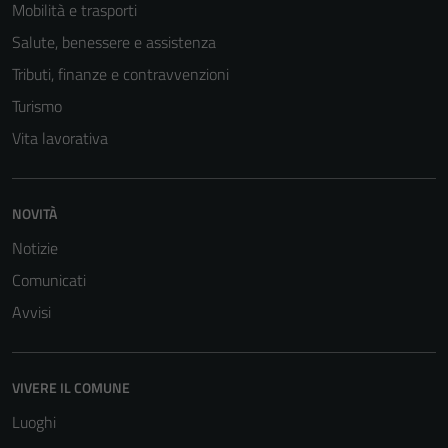
Mobilità e trasporti
disabilitati.
Salute, benessere e assistenza
Questi cookie
non raccolgono
Tributi, finanze e contravvenzioni
informazioni
Turismo
personali.
Vita lavorativa
Terze parti
Questi cookie
NOVITÀ
sono
Notizie
impostati da
Comunicati
una serie di
servizi esterni
Avvisi
(si veda la
Cookie policy
estesa per i
VIVERE IL COMUNE
dettagli) e
Luoghi
possono