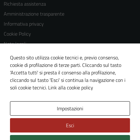
Richiesta assistenza
to perform
as well as
Amministrazione trasparente
possible
Informativa privacy
during your
Cookie Policy
visit. If you
refuse
Note legali
these
Obiettivi di accessibilità
cookies,
Questo sito utilizza cookie tecnici e, previo consenso,
Dichiarazione di accessibilità
some
cookie di profilazione di terze parti. Cliccando sul tasto
functionality
'Accetta tutti' si presta il consenso alla profilazione,
Piano di miglioramento del sito
will
cliccando sul tasto 'Esci' si continua la navigazione con i
Whistleblowing
disappear
soli cookie tecnici.
Link alla cookie policy
from the
website.
Area Privata
Media policy
Impostazioni
Marketing
Esci
By sharing
your