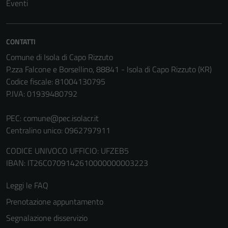
essere
Eventi
utilizzati
anche per la
profilazione.
CONTATTI
La
Comune di Isola di Capo Rizzuto
disabilitazione
P.zza Falcone e Borsellino, 88841 - Isola di Capo Rizzuto (KR)
di questi
Codice fiscale: 81004130795
cookies può
P.IVA: 01939480792
peggiore la
navigazione e
PEC:
comune@pec.isolacr.it
la fruizione
Centralino unico: 0962797911
delle
funzionalità
CODICE UNIVOCO UFFICIO: UFZEB5
del sito.
IBAN: IT26C0709142610000000003223
Leggi le FAQ
Experience
Prenotazione appuntamento
In order for
Segnalazione disservizio
our website