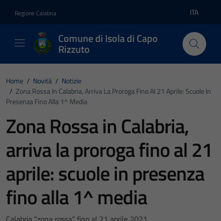
Vai ai contenuti
Vai al footer
ITA
Regione Calabria
Lingua atti
Comune di Isola di Capo
Rizzuto
Home
/
Novità
/
Notizie
/
Zona Rossa In Calabria, Arriva La Proroga Fino Al 21 Aprile: Scuole In
Presenza Fino Alla 1^ Media
Zona Rossa in Calabria,
arriva la proroga fino al 21
aprile: scuole in presenza
fino alla 1^ media
Calabria “zona rossa” fino al 21 aprile 2021.