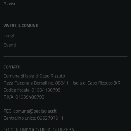
Avvisi
VIVERE IL COMUNE
Luoghi
Tecnici
Questi cookie
Eventi
sono necessari
per il
funzionamento
CONTATTI
del sito e non
Comune di Isola di Capo Rizzuto
possono
P.zza Falcone e Borsellino, 88841 - Isola di Capo Rizzuto (KR)
essere
Codice fiscale: 81004130795
disabilitati.
P.IVA: 01939480792
Questi cookie
non raccolgono
PEC:
comune@pec.isolacr.it
informazioni
Centralino unico: 0962797911
personali.
CODICE UNIVOCO UFFICIO: UFZEB5