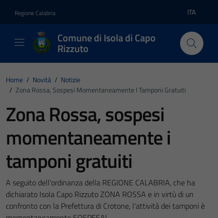
Vai ai contenuti
Vai al footer
ITA
Regione Calabria
Lingua atti
Comune di Isola di Capo
Rizzuto
Home
/
Novità
/
Notizie
/
Zona Rossa, Sospesi Momentaneamente I Tamponi Gratuiti
Zona Rossa, sospesi
momentaneamente i
tamponi gratuiti
A seguito dell'ordinanza della REGIONE CALABRIA, che ha
dichiarato Isola Capo Rizzuto ZONA ROSSA e in virtù di un
confronto con la Prefettura di Crotone, l'attività dei tamponi è
momentaneamente SOSPESA!