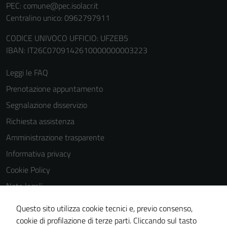
PEC:
comune@pec.isolacr.it
Centralino unico: 0962797911
CODICE UNIVOCO UFFICIO: UFZEB5
IBAN: IT26C0709142610000000003223
Leggi le FAQ
Tecnici
Prenotazione appuntamento
Questi cookie
Segnalazione disservizio
sono necessari
per il
Richiesta assistenza
funzionamento
Amministrazione trasparente
del sito e non
Informativa privacy
possono
essere
Cookie Policy
disabilitati.
Note legali
Questi cookie
Obiettivi di accessibilità
non raccolgono
Questo sito utilizza cookie tecnici e, previo consenso,
informazioni
Dichiarazione di accessibilità
cookie di profilazione di terze parti. Cliccando sul tasto