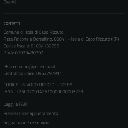
Eventi
CONTATTI
Comune di Isola di Capo Rizzuto
P.zza Falcone e Borsellino, 88841 - Isola di Capo Rizzuto (KR)
Codice fiscale: 81004130795
P.IVA: 01939480792
PEC:
comune@pec.isolacr.it
Centralino unico: 0962797911
Tecnici
CODICE UNIVOCO UFFICIO: UFZEB5
Questi cookie
IBAN: IT26C0709142610000000003223
sono necessari
per il
Leggi le FAQ
funzionamento
del sito e non
Prenotazione appuntamento
possono
Segnalazione disservizio
essere