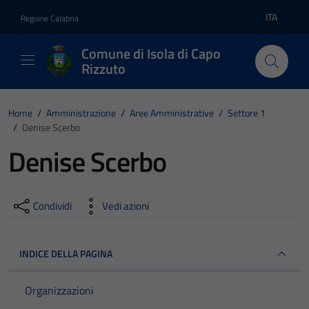
Vai ai contenuti
Vai al footer
ITA
Regione Calabria
Lingua atti
Comune di Isola di Capo
Rizzuto
Home
/
Amministrazione
/
Aree Amministrative
/
Settore 1
/
Denise Scerbo
Denise Scerbo
Condividi
Vedi azioni
INDICE DELLA PAGINA
Organizzazioni