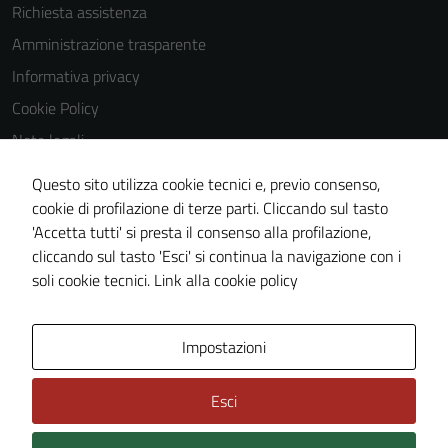
Richiesta assistenza
disabilitati.
Questi cookie
Amministrazione trasparente
non raccolgono
Informativa privacy
informazioni
Cookie Policy
personali.
Note legali
Obiettivi di accessibilità
Questo sito utilizza cookie tecnici e, previo consenso,
Terze parti
Dichiarazione di accessibilità
cookie di profilazione di terze parti. Cliccando sul tasto
Questi cookie
'Accetta tutti' si presta il consenso alla profilazione,
sono
Piano di miglioramento del sito
cliccando sul tasto 'Esci' si continua la navigazione con i
impostati da
Whistleblowing
soli cookie tecnici.
Link alla cookie policy
una serie di
servizi esterni
(si veda la
Area Privata
Media policy
Impostazioni
Cookie policy
estesa per i
Esci
dettagli) e
possono