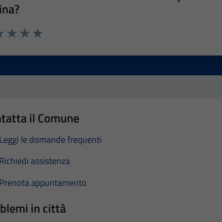
ina?
a 1 stelle su 5
luta 2 stelle su 5
Valuta 3 stelle su 5
Valuta 4 stelle su 5
Valuta 5 stelle su 5
tatta il Comune
Leggi le domande frequenti
Richiedi assistenza
Prenota appuntamento
blemi in città