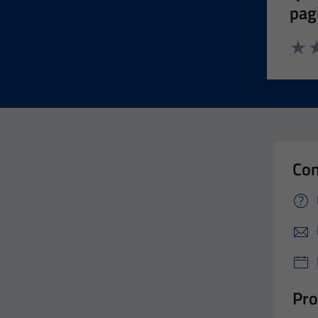
pag
Valut
Va
Con
Pro