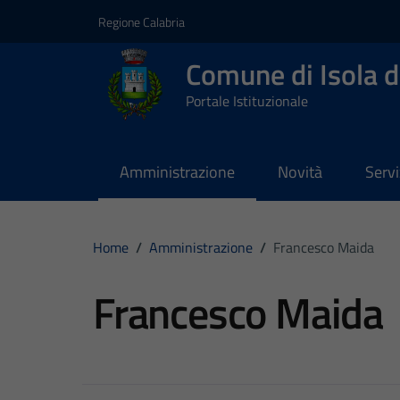
Vai ai contenuti
Vai al footer
Regione Calabria
Comune di Isola d
Portale Istituzionale
Amministrazione
Novità
Servi
Home
/
Amministrazione
/
Francesco Maida
Francesco Maida