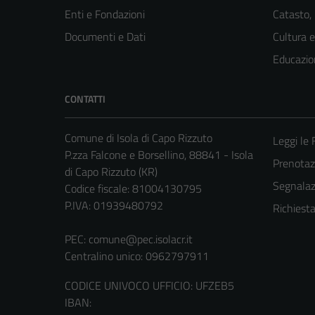
Enti e Fondazioni
Catasto,
Documenti e Dati
Cultura 
Educazio
CONTATTI
Comune di Isola di Capo Rizzuto
Leggi le
P.zza Falcone e Borsellino, 88841 - Isola
Prenota
di Capo Rizzuto (KR)
Segnalazi
Codice fiscale: 81004130795
P.IVA: 01939480792
Richiest
PEC:
comune@pec.isolacr.it
Centralino unico: 0962797911
CODICE UNIVOCO UFFICIO: UFZEB5
IBAN: