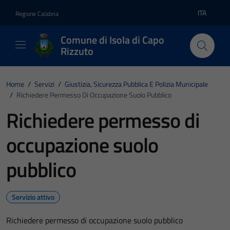
Vai ai contenuti
Vai al footer
ITA
Regione Calabria
Lingua atti
Comune di Isola di Capo
Rizzuto
Home
/
Servizi
/
Giustizia, Sicurezza Pubblica E Polizia Municipale
/
Richiedere Permesso Di Occupazione Suolo Pubblico
Richiedere permesso di
occupazione suolo
pubblico
Servizio attivo
Richiedere permesso di occupazione suolo pubblico