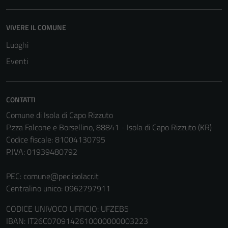
cookies può
peggiore la
navigazione e
VIVERE IL COMUNE
la fruizione
Luoghi
delle
Eventi
funzionalità
del sito.
CONTATTI
Experience
Comune di Isola di Capo Rizzuto
In order for
P.zza Falcone e Borsellino, 88841 - Isola di Capo Rizzuto (KR)
our website
Codice fiscale: 81004130795
to perform
P.IVA: 01939480792
as well as
possible
PEC:
comune@pec.isolacr.it
during your
Centralino unico: 0962797911
visit. If you
CODICE UNIVOCO UFFICIO: UFZEB5
refuse
IBAN: IT26C0709142610000000003223
these