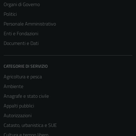
Organi di Governo
Politici
Personale Amministrativo
Tecnici
Enti e Fondazioni
Questi cookie
Documenti e Dati
sono necessari
per il
funzionamento
CATEGORIE DI SERVIZIO
del sito e non
possono
Agricoltura e pesca
essere
Ambiente
disabilitati.
Anagrafe e stato civile
Questi cookie
non raccolgono
Appalti pubblici
informazioni
Autorizzazioni
personali.
Catasto, urbanistica e SUE
Cultura e tempo libero