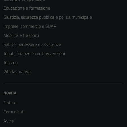
Terze parti
Educazione e formazione
Questi cookie
Giustizia, sicurezza pubblica e polizia municipale
sono
Imprese, commercio e SUAP
impostati da
una serie di
Mobilità e trasporti
servizi esterni
Salute, benessere e assistenza
(si veda la
Tributi, finanze e contravvenzioni
Cookie policy
estesa per i
Turismo
dettagli) e
Vita lavorativa
possono
essere
utilizzati
NOVITÀ
anche per la
profilazione.
Notizie
La
Comunicati
disabilitazione
Avvisi
di questi