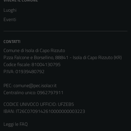
Luoghi
Eventi
CONTATTI
Comune di Isola di Capo Rizzuto
P.zza Falcone e Borsellino, 88841 - Isola di Capo Rizzuto (KR)
Codice fiscale: 81004130795
P.IVA: 01939480792
PEC:
comune@pec.isolacr.it
Centralino unico: 0962797911
CODICE UNIVOCO UFFICIO: UFZEB5
IBAN: IT26C0709142610000000003223
Leggi le FAQ