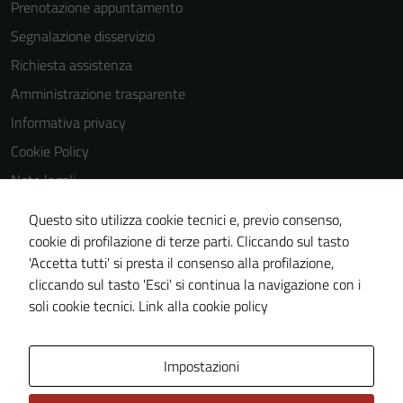
Prenotazione appuntamento
Segnalazione disservizio
Richiesta assistenza
Amministrazione trasparente
Informativa privacy
Cookie Policy
Note legali
Obiettivi di accessibilità
Questo sito utilizza cookie tecnici e, previo consenso,
Dichiarazione di accessibilità
cookie di profilazione di terze parti. Cliccando sul tasto
'Accetta tutti' si presta il consenso alla profilazione,
Piano di miglioramento del sito
Tecnici
cliccando sul tasto 'Esci' si continua la navigazione con i
Whistleblowing
Questi cookie
soli cookie tecnici.
Link alla cookie policy
sono necessari
per il
funzionamento
Area Privata
Media policy
Impostazioni
del sito e non
possono