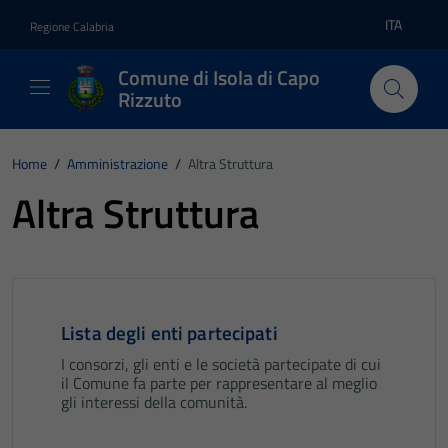
Vai ai contenuti
Vai al footer
ITA
Regione Calabria
Lingua atti
Comune di Isola di Capo
Rizzuto
Home
/
Amministrazione
/
Altra Struttura
Altra Struttura
Lista degli enti partecipati
I consorzi, gli enti e le società partecipate di cui
il Comune fa parte per rappresentare al meglio
gli interessi della comunità.