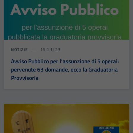
disabilitati.
Questi cookie
non raccolgono
informazioni
personali.
NOTIZIE
16 GIU 23
Terze parti
Avviso Pubblico per l’assunzione di 5 operai:
Questi cookie
sono
pervenute 63 domande, ecco la Graduatoria
impostati da
Provvisoria
una serie di
servizi esterni
(si veda la
Cookie policy
estesa per i
dettagli) e
possono
essere