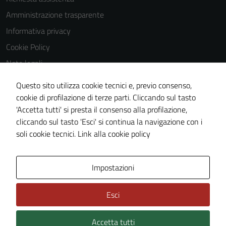
Amministrazione trasparente
Informativa privacy
Cookie Policy
Note legali
Obiettivi di accessibilità
Questo sito utilizza cookie tecnici e, previo consenso,
Dichiarazione di accessibilità
cookie di profilazione di terze parti. Cliccando sul tasto
'Accetta tutti' si presta il consenso alla profilazione,
Piano di miglioramento del sito
cliccando sul tasto 'Esci' si continua la navigazione con i
Whistleblowing
soli cookie tecnici.
Link alla cookie policy
Area Privata
Media policy
Impostazioni
Esci
Accetta tutti
Credits: ©
Technical Design s.r.l.