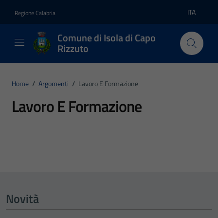
Vai ai contenuti
Vai al footer
ITA
Regione Calabria
Lingua atti
Comune di Isola di Capo
Rizzuto
Home
/
Argomenti
/
Lavoro E Formazione
Lavoro E Formazione
Dettagli dell'argomento
Novità