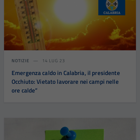
utilizzati
anche per la
profilazione.
La
disabilitazione
di questi
cookies può
peggiore la
NOTIZIE
14 LUG 23
navigazione e
Emergenza caldo in Calabria, il presidente
la fruizione
Occhiuto: Vietato lavorare nei campi nelle
delle
funzionalità
ore calde”
del sito.
Experience
In order for
our website