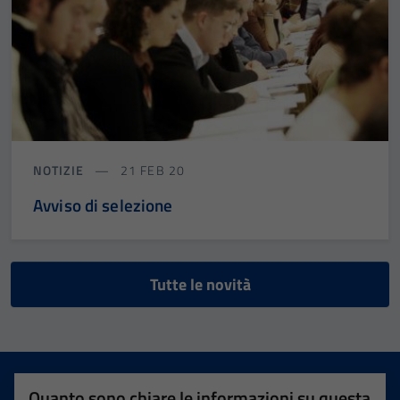
interests
and
behavior as
you visit our
site, you
increase the
chance of
seeing
NOTIZIE
21 FEB 20
personalized
Avviso di selezione
content and
offers.
Tutte le novità
Quanto sono chiare le informazioni su questa