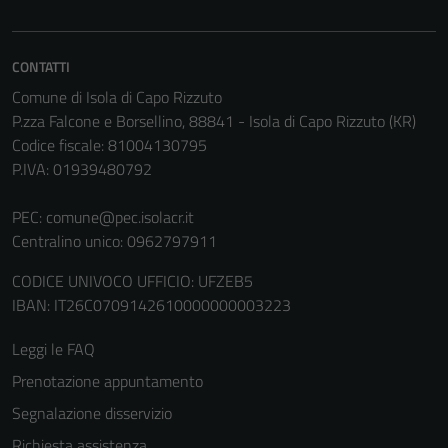
CONTATTI
Comune di Isola di Capo Rizzuto
P.zza Falcone e Borsellino, 88841 - Isola di Capo Rizzuto (KR)
Codice fiscale: 81004130795
P.IVA: 01939480792
PEC:
comune@pec.isolacr.it
Centralino unico: 0962797911
CODICE UNIVOCO UFFICIO: UFZEB5
IBAN: IT26C0709142610000000003223
Leggi le FAQ
Prenotazione appuntamento
Segnalazione disservizio
Richiesta assistenza