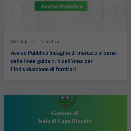
NOTIZIE
14 GIU 23
Avviso Pubblico Indagine di mercato ai sensi
delle linee guida n. 4 dell’Anac per
l’individuazione di fornitori
Tecnici
Questi cookie
sono necessari
per il
funzionamento
del sito e non
possono
essere