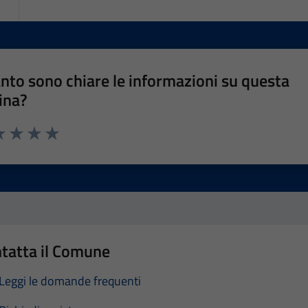
nto sono chiare le informazioni su questa
ina?
a 1 stelle su 5
luta 2 stelle su 5
Valuta 3 stelle su 5
Valuta 4 stelle su 5
Valuta 5 stelle su 5
tatta il Comune
Leggi le domande frequenti