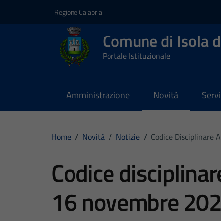
Vai ai contenuti
Vai al footer
Regione Calabria
Comune di Isola d
Portale Istituzionale
Amministrazione
Novità
Servi
Home
/
Novità
/
Notizie
/
Codice Disciplinare
Codice disciplina
16 novembre 20