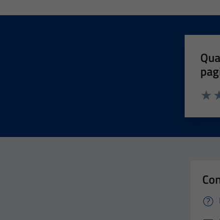
Qua
pag
Valut
Va
Con