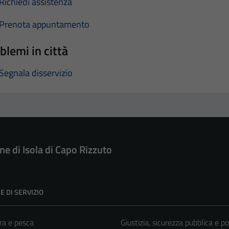
Richiedi assistenza
Prenota appuntamento
blemi in città
Segnala disservizio
e di Isola di Capo Rizzuto
E DI SERVIZIO
ra e pesca
Giustizia, sicurezza pubblica e po