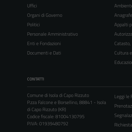
Uffici
Ambient
Organi di Governo
Anagrafe 
Politici
Appalti p
Personale Amministrativo
Autorizza
Enti e Fondazioni
Catasto,
Documenti e Dati
Cultura 
Educazio
CONTATTI
Comune di Isola di Capo Rizzuto
Leggi le
P.zza Falcone e Borsellino, 88841 - Isola
Prenota
di Capo Rizzuto (KR)
Segnalazi
Codice fiscale: 81004130795
P.IVA: 01939480792
Richiest