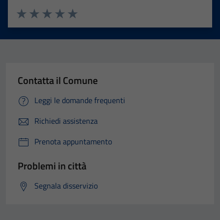
disappear
from the
Valuta 1 stelle su 5
Valuta 2 stelle su 5
Valuta 3 stelle su 5
Valuta 4 stelle su 5
Valuta 5 stelle su 5
website.
Marketing
Contatta il Comune
By sharing
your
Leggi le domande frequenti
interests
and
Richiedi assistenza
behavior as
Prenota appuntamento
you visit our
site, you
Problemi in città
increase the
chance of
Segnala disservizio
seeing
personalized
content and