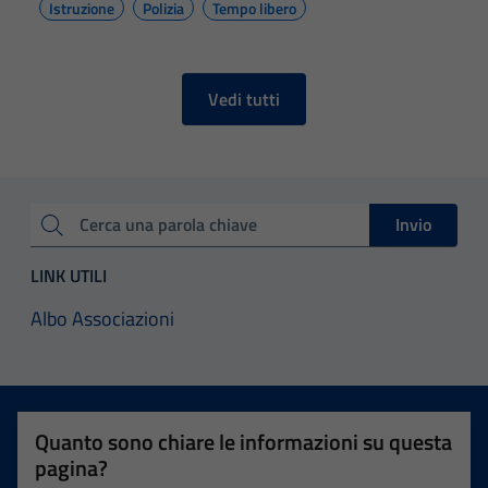
Istruzione
Polizia
Tempo libero
delle
funzionalità
del sito.
Vedi tutti
Experience
In order for
our website
Invio
to perform
Cerca una parola chiave
as well as
LINK UTILI
possible
during your
Albo Associazioni
visit. If you
refuse
these
cookies,
some
Quanto sono chiare le informazioni su questa
functionality
pagina?
will