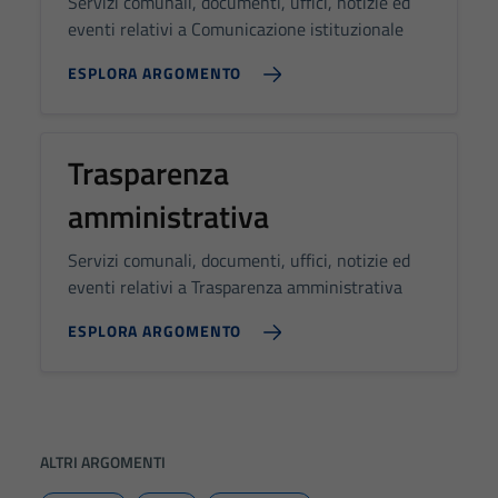
Servizi comunali, documenti, uffici, notizie ed
impostati da
eventi relativi a Comunicazione istituzionale
una serie di
servizi esterni
ESPLORA ARGOMENTO
(si veda la
Cookie policy
estesa per i
Trasparenza
dettagli) e
possono
amministrativa
essere
utilizzati
Servizi comunali, documenti, uffici, notizie ed
anche per la
eventi relativi a Trasparenza amministrativa
profilazione.
La
ESPLORA ARGOMENTO
disabilitazione
di questi
cookies può
peggiore la
navigazione e
ALTRI ARGOMENTI
la fruizione