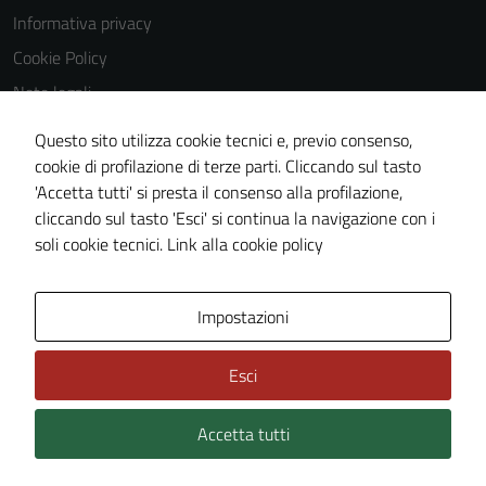
Informativa privacy
Cookie Policy
Note legali
Obiettivi di accessibilità
Questo sito utilizza cookie tecnici e, previo consenso,
Dichiarazione di accessibilità
cookie di profilazione di terze parti. Cliccando sul tasto
'Accetta tutti' si presta il consenso alla profilazione,
Piano di miglioramento del sito
cliccando sul tasto 'Esci' si continua la navigazione con i
Whistleblowing
soli cookie tecnici.
Link alla cookie policy
Area Privata
Media policy
Impostazioni
Esci
Accetta tutti
Credits: ©
Technical Design s.r.l.