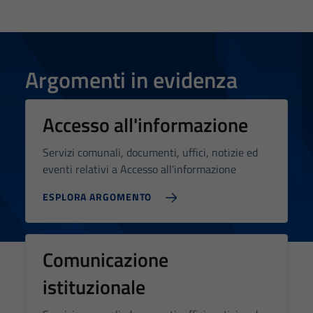
Tecnici
Questi cookie
sono necessari
per il
Argomenti in evidenza
funzionamento
del sito e non
possono
Accesso all'informazione
essere
disabilitati.
Servizi comunali, documenti, uffici, notizie ed
Questi cookie
eventi relativi a Accesso all'informazione
non raccolgono
ESPLORA ARGOMENTO
informazioni
personali.
Comunicazione
Terze parti
istituzionale
Questi cookie
sono