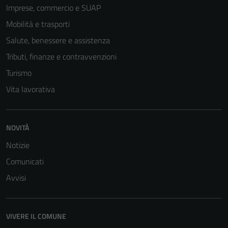
Imprese, commercio e SUAP
Mobilità e trasporti
Salute, benessere e assistenza
Tributi, finanze e contravvenzioni
Turismo
Vita lavorativa
NOVITÀ
Notizie
Tecnici
Questi cookie
Comunicati
sono necessari
Avvisi
per il
funzionamento
del sito e non
VIVERE IL COMUNE
possono