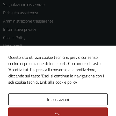
Segnalazione disservizio
essere
utilizzati
Richiesta assistenza
anche per la
Amministrazione trasparente
profilazione.
Informativa privacy
La
disabilitazione
Cookie Policy
di questi
Note legali
cookies può
Obiettivi di accessibilità
peggiore la
Questo sito utilizza cookie tecnici e, previo consenso,
navigazione e
Dichiarazione di accessibilità
cookie di profilazione di terze parti. Cliccando sul tasto
la fruizione
'Accetta tutti' si presta il consenso alla profilazione,
Piano di miglioramento del sito
delle
cliccando sul tasto 'Esci' si continua la navigazione con i
Whistleblowing
funzionalità
soli cookie tecnici.
Link alla cookie policy
del sito.
Area Privata
Media policy
Impostazioni
Experience
In order for
Esci