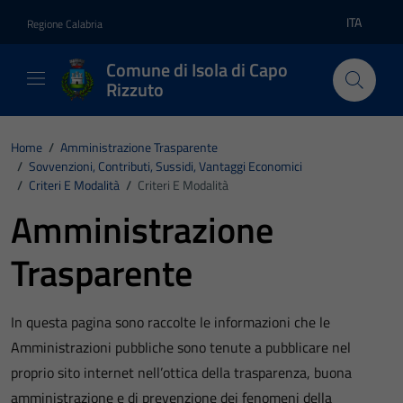
Vai ai contenuti
Vai al footer
ITA
Regione Calabria
Lingua atti
Comune di Isola di Capo
Rizzuto
Home
/
Amministrazione Trasparente
/
Sovvenzioni, Contributi, Sussidi, Vantaggi Economici
/
Criteri E Modalità
/
Criteri E Modalità
Amministrazione
Trasparente
In questa pagina sono raccolte le informazioni che le
Amministrazioni pubbliche sono tenute a pubblicare nel
proprio sito internet nell’ottica della trasparenza, buona
amministrazione e di prevenzione dei fenomeni della