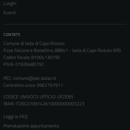
Luoghi
essere
disabilitati.
Eventi
Questi cookie
non raccolgono
informazioni
CONTATTI
personali.
Comune di Isola di Capo Rizzuto
P.zza Falcone e Borsellino, 88841 - Isola di Capo Rizzuto (KR)
Codice fiscale: 81004130795
Terze parti
P.IVA: 01939480792
Questi cookie
sono
PEC:
comune@pec.isolacr.it
impostati da
Centralino unico: 0962797911
una serie di
servizi esterni
CODICE UNIVOCO UFFICIO: UFZEB5
(si veda la
IBAN: IT26C0709142610000000003223
Cookie policy
estesa per i
Leggi le FAQ
dettagli) e
Prenotazione appuntamento
possono