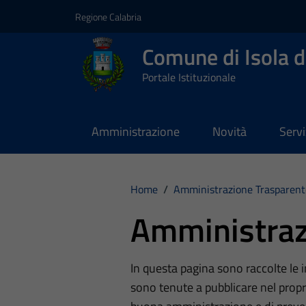
Vai ai contenuti
Vai al footer
Regione Calabria
Comune di Isola d
Portale Istituzionale
Amministrazione
Novità
Servi
Home
/
Amministrazione Trasparent
Amministraz
In questa pagina sono raccolte le
sono tenute a pubblicare nel propri