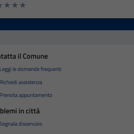
a 1 stelle su 5
luta 2 stelle su 5
Valuta 3 stelle su 5
Valuta 4 stelle su 5
Valuta 5 stelle su 5
tatta il Comune
Leggi le domande frequenti
Richiedi assistenza
Prenota appuntamento
blemi in città
Segnala disservizio