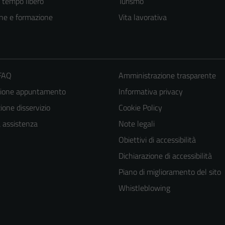
e tempo libero
Turismo
ne e formazione
Vita lavorativa
 FAQ
Amministrazione trasparente
zione appuntamento
Informativa privacy
one disservizio
Cookie Policy
a assistenza
Note legali
Obiettivi di accessibilità
Tecnici
Dichiarazione di accessibilità
Questi cookie
Piano di miglioramento del sito
sono necessari
per il
Whistleblowing
funzionamento
del sito e non