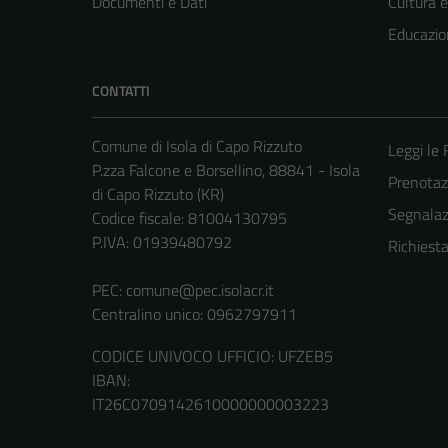
Documenti e Dati
Cultura 
Educazio
CONTATTI
Comune di Isola di Capo Rizzuto
Leggi le
P.zza Falcone e Borsellino, 88841 - Isola
Prenota
di Capo Rizzuto (KR)
Segnalazi
Codice fiscale: 81004130795
P.IVA: 01939480792
Richiest
PEC:
comune@pec.isolacr.it
Centralino unico: 0962797911
CODICE UNIVOCO UFFICIO: UFZEB5
IBAN:
IT26C0709142610000000003223