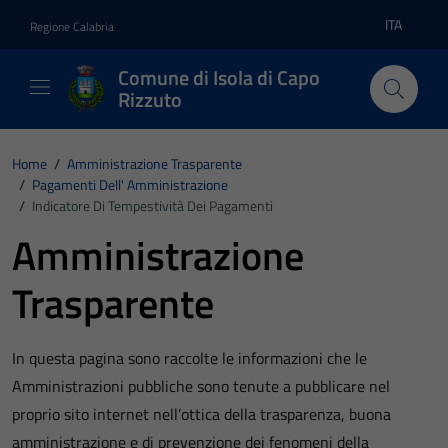
Vai ai contenuti
Vai al footer
ITA
Regione Calabria
Lingua atti
Comune di Isola di Capo
Rizzuto
Home
/
Amministrazione Trasparente
/
Pagamenti Dell' Amministrazione
/
Indicatore Di Tempestività Dei Pagamenti
Amministrazione
Trasparente
In questa pagina sono raccolte le informazioni che le
Amministrazioni pubbliche sono tenute a pubblicare nel
proprio sito internet nell’ottica della trasparenza, buona
amministrazione e di prevenzione dei fenomeni della