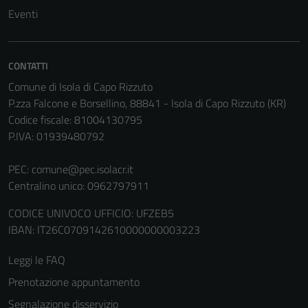
essere
Eventi
disabilitati.
Questi cookie
non raccolgono
CONTATTI
informazioni
personali.
Comune di Isola di Capo Rizzuto
P.zza Falcone e Borsellino, 88841 - Isola di Capo Rizzuto (KR)
Codice fiscale: 81004130795
Terze parti
P.IVA: 01939480792
Questi cookie
sono
PEC:
comune@pec.isolacr.it
impostati da
Centralino unico: 0962797911
una serie di
CODICE UNIVOCO UFFICIO: UFZEB5
servizi esterni
IBAN: IT26C0709142610000000003223
(si veda la
Cookie policy
Leggi le FAQ
estesa per i
Prenotazione appuntamento
dettagli) e
possono
Segnalazione disservizio