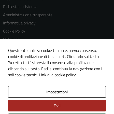
essere
Richiesta assistenza
utilizzati
Amministrazione trasparente
anche per la
profilazione.
Informativa privacy
La
Cookie Policy
disabilitazione
Note legali
di questi
cookies può
Obiettivi di accessibilità
Questo sito utilizza cookie tecnici e, previo consenso,
peggiore la
Dichiarazione di accessibilità
cookie di profilazione di terze parti. Cliccando sul tasto
navigazione e
'Accetta tutti' si presta il consenso alla profilazione,
Piano di miglioramento del sito
la fruizione
cliccando sul tasto 'Esci' si continua la navigazione con i
delle
Whistleblowing
soli cookie tecnici.
Link alla cookie policy
funzionalità
del sito.
Area Privata
Media policy
Impostazioni
Experience
Esci
In order for
our website