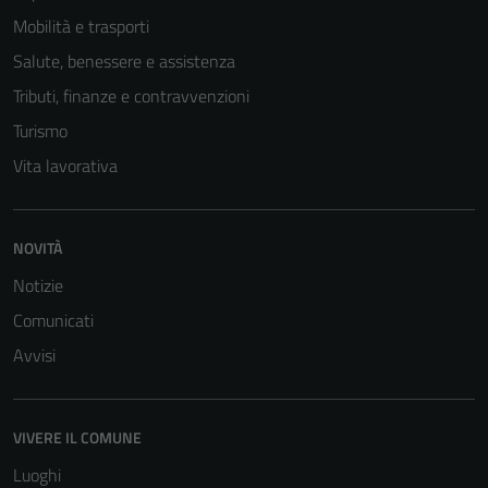
Mobilità e trasporti
Salute, benessere e assistenza
Tributi, finanze e contravvenzioni
Turismo
Vita lavorativa
NOVITÀ
Notizie
Tecnici
Comunicati
Questi cookie
Avvisi
sono necessari
per il
funzionamento
del sito e non
VIVERE IL COMUNE
possono
Luoghi