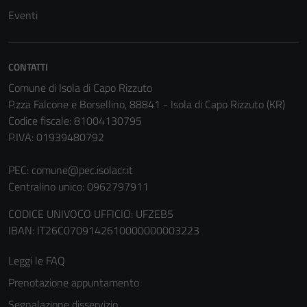
essere
Eventi
disabilitati.
Questi cookie
non raccolgono
informazioni
CONTATTI
personali.
Comune di Isola di Capo Rizzuto
P.zza Falcone e Borsellino, 88841 - Isola di Capo Rizzuto (KR)
Codice fiscale: 81004130795
Terze parti
P.IVA: 01939480792
Questi cookie
sono
PEC:
comune@pec.isolacr.it
impostati da
Centralino unico: 0962797911
una serie di
CODICE UNIVOCO UFFICIO: UFZEB5
servizi esterni
IBAN: IT26C0709142610000000003223
(si veda la
Cookie policy
Leggi le FAQ
estesa per i
dettagli) e
Prenotazione appuntamento
possono
Segnalazione disservizio