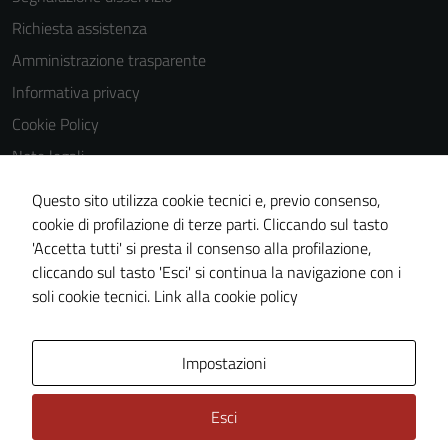
essere
Richiesta assistenza
utilizzati
anche per la
Amministrazione trasparente
profilazione.
Informativa privacy
La
Cookie Policy
disabilitazione
di questi
Note legali
cookies può
Obiettivi di accessibilità
Questo sito utilizza cookie tecnici e, previo consenso,
peggiore la
Dichiarazione di accessibilità
cookie di profilazione di terze parti. Cliccando sul tasto
navigazione e
'Accetta tutti' si presta il consenso alla profilazione,
la fruizione
Piano di miglioramento del sito
cliccando sul tasto 'Esci' si continua la navigazione con i
delle
Whistleblowing
soli cookie tecnici.
Link alla cookie policy
funzionalità
del sito.
Area Privata
Media policy
Impostazioni
Experience
Esci
In order for
our website