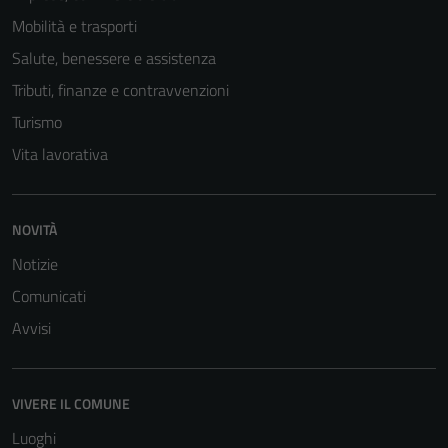
Mobilità e trasporti
Salute, benessere e assistenza
Tributi, finanze e contravvenzioni
Turismo
Vita lavorativa
NOVITÀ
Notizie
Tecnici
Comunicati
Questi cookie
Avvisi
sono necessari
per il
funzionamento
del sito e non
VIVERE IL COMUNE
possono
Luoghi