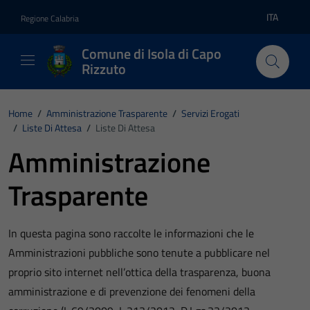
Vai ai contenuti
Vai al footer
ITA
Regione Calabria
Lingua atti
Comune di Isola di Capo
Rizzuto
Home
/
Amministrazione Trasparente
/
Servizi Erogati
/
Liste Di Attesa
/
Liste Di Attesa
Amministrazione
Trasparente
In questa pagina sono raccolte le informazioni che le
Amministrazioni pubbliche sono tenute a pubblicare nel
proprio sito internet nell’ottica della trasparenza, buona
amministrazione e di prevenzione dei fenomeni della