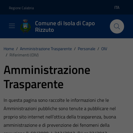
Vai ai contenuti
Vai al footer
ITA
Regione Calabria
Lingua atti
Comune di Isola di Capo
Rizzuto
Home
/
Amministrazione Trasparente
/
Personale
/
OIV
/
Riferimenti (OIV)
Amministrazione
Trasparente
In questa pagina sono raccolte le informazioni che le
Amministrazioni pubbliche sono tenute a pubblicare nel
proprio sito internet nell’ottica della trasparenza, buona
amministrazione e di prevenzione dei fenomeni della