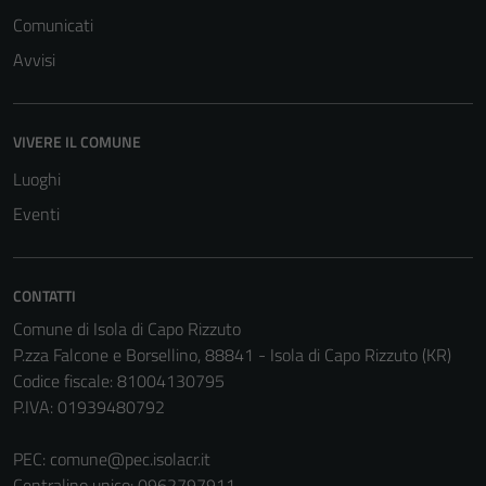
Comunicati
Avvisi
Terze parti
Questi cookie
sono
impostati da
VIVERE IL COMUNE
una serie di
Luoghi
servizi esterni
Eventi
(si veda la
Cookie policy
estesa per i
CONTATTI
dettagli) e
possono
Comune di Isola di Capo Rizzuto
essere
P.zza Falcone e Borsellino, 88841 - Isola di Capo Rizzuto (KR)
utilizzati
Codice fiscale: 81004130795
anche per la
P.IVA: 01939480792
profilazione.
La
PEC:
comune@pec.isolacr.it
disabilitazione
Centralino unico: 0962797911