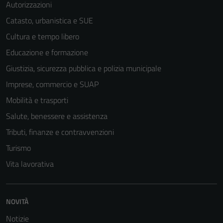
Autorizzazioni
Catasto, urbanistica e SUE
Cultura e tempo libero
Educazione e formazione
Giustizia, sicurezza pubblica e polizia municipale
Tecnici
Imprese, commercio e SUAP
Questi cookie
sono necessari
Mobilità e trasporti
per il
Salute, benessere e assistenza
funzionamento
Tributi, finanze e contravvenzioni
del sito e non
possono
Turismo
essere
Vita lavorativa
disabilitati.
Questi cookie
non raccolgono
NOVITÀ
informazioni
personali.
Notizie