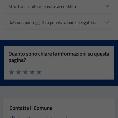
Strutture sanitarie private accreditate
Dati non più soggetti a pubblicazione obbligatoria
Quanto sono chiare le informazioni su questa
pagina?
Valuta 1 stelle su 5
Valuta 2 stelle su 5
Valuta 3 stelle su 5
Valuta 4 stelle su 5
Valuta 5 stelle su 5
Contatta il Comune