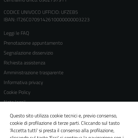
di questi
CODICE UNIVOCO UFFICIO: UFZEB5
cookies può
IBAN: IT26C0709142610000000003223
peggiore la
navigazione e
Leggi le FAQ
la fruizione
delle
Prenotazione appuntamento
funzionalità
Segnalazione disservizio
del sito.
Richiesta assistenza
Amministrazione trasparente
Experience
Informativa privacy
In order for
Cookie Policy
our website
Note legali
to perform
as well as
Obiettivi di accessibilità
Questo sito utilizza cookie tecnici e, previo consenso,
possible
Dichiarazione di accessibilità
cookie di profilazione di terze parti. Cliccando sul tasto
during your
'Accetta tutti' si presta il consenso alla profilazione,
Piano di miglioramento del sito
visit. If you
cliccando sul tasto 'Esci' si continua la navigazione con i