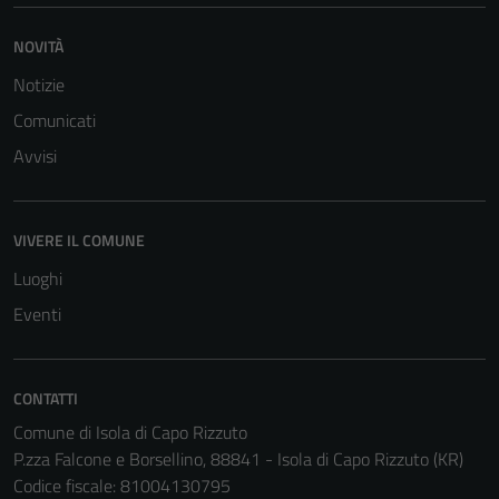
informazioni
personali.
NOVITÀ
Notizie
Terze parti
Comunicati
Questi cookie
Avvisi
sono
impostati da
una serie di
VIVERE IL COMUNE
servizi esterni
(si veda la
Luoghi
Cookie policy
Eventi
estesa per i
dettagli) e
possono
CONTATTI
essere
Comune di Isola di Capo Rizzuto
utilizzati
P.zza Falcone e Borsellino, 88841 - Isola di Capo Rizzuto (KR)
anche per la
Codice fiscale: 81004130795
profilazione.