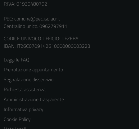
P.IVA: 01939480792
La
disabilitazione
PEC:
comune@pec.isolacr.it
di questi
Centralino unico: 0962797911
cookies può
peggiore la
CODICE UNIVOCO UFFICIO: UFZEB5
navigazione e
IBAN: IT26C0709142610000000003223
la fruizione
delle
Leggi le FAQ
funzionalità
Prenotazione appuntamento
del sito.
Segnalazione disservizio
Richiesta assistenza
Experience
Amministrazione trasparente
In order for
our website
Informativa privacy
to perform
Cookie Policy
as well as
Note legali
possible
during your