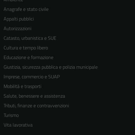
Anagrafe e stato civile
Appalti pubblici
Autorizzazioni
Catasto, urbanistica e SUE
Cultura e tempo libero
Tecnici
Educazione e formazione
Questi cookie
Giustizia, sicurezza pubblica e polizia municipale
sono necessari
Imprese, commercio e SUAP
per il
funzionamento
Mobilità e trasporti
del sito e non
Salute, benessere e assistenza
possono
Tributi, finanze e contravvenzioni
essere
disabilitati.
Turismo
Questi cookie
Vita lavorativa
non raccolgono