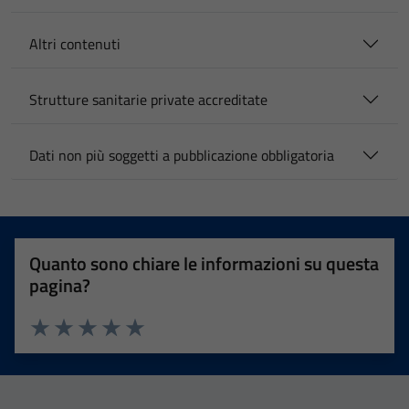
Altri contenuti
Strutture sanitarie private accreditate
Dati non più soggetti a pubblicazione obbligatoria
Quanto sono chiare le informazioni su questa
pagina?
Valuta 1 stelle su 5
Valuta 2 stelle su 5
Valuta 3 stelle su 5
Valuta 4 stelle su 5
Valuta 5 stelle su 5