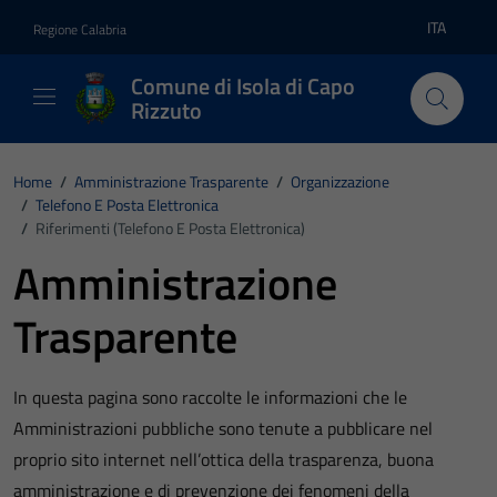
Vai ai contenuti
Vai al footer
ITA
Regione Calabria
Lingua atti
Comune di Isola di Capo
Rizzuto
Home
/
Amministrazione Trasparente
/
Organizzazione
/
Telefono E Posta Elettronica
/
Riferimenti (Telefono E Posta Elettronica)
Amministrazione
Trasparente
In questa pagina sono raccolte le informazioni che le
Amministrazioni pubbliche sono tenute a pubblicare nel
proprio sito internet nell’ottica della trasparenza, buona
amministrazione e di prevenzione dei fenomeni della