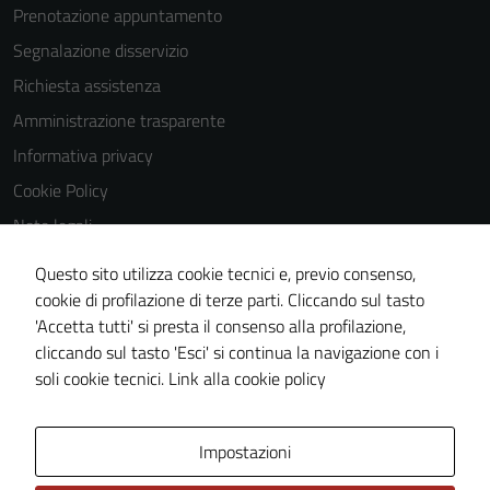
possono
Prenotazione appuntamento
essere
Segnalazione disservizio
utilizzati
Richiesta assistenza
anche per la
profilazione.
Amministrazione trasparente
La
Informativa privacy
disabilitazione
Cookie Policy
di questi
cookies può
Note legali
peggiore la
Obiettivi di accessibilità
Questo sito utilizza cookie tecnici e, previo consenso,
navigazione e
Dichiarazione di accessibilità
cookie di profilazione di terze parti. Cliccando sul tasto
la fruizione
'Accetta tutti' si presta il consenso alla profilazione,
delle
Piano di miglioramento del sito
cliccando sul tasto 'Esci' si continua la navigazione con i
funzionalità
Whistleblowing
soli cookie tecnici.
Link alla cookie policy
del sito.
Area Privata
Media policy
Impostazioni
Experience
In order for