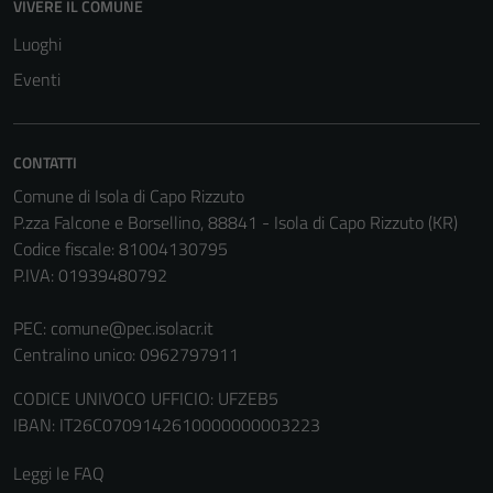
possono
VIVERE IL COMUNE
essere
Luoghi
disabilitati.
Eventi
Questi cookie
non raccolgono
informazioni
personali.
CONTATTI
Comune di Isola di Capo Rizzuto
P.zza Falcone e Borsellino, 88841 - Isola di Capo Rizzuto (KR)
Terze parti
Codice fiscale: 81004130795
Questi cookie
P.IVA: 01939480792
sono
impostati da
PEC:
comune@pec.isolacr.it
una serie di
Centralino unico: 0962797911
servizi esterni
CODICE UNIVOCO UFFICIO: UFZEB5
(si veda la
IBAN: IT26C0709142610000000003223
Cookie policy
estesa per i
Leggi le FAQ
dettagli) e