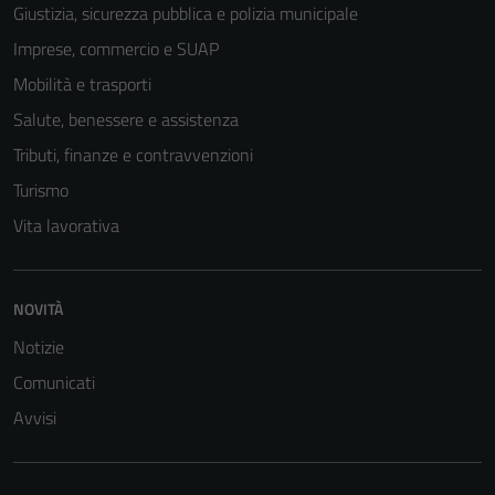
Giustizia, sicurezza pubblica e polizia municipale
Imprese, commercio e SUAP
Mobilità e trasporti
Salute, benessere e assistenza
Tributi, finanze e contravvenzioni
Turismo
Vita lavorativa
NOVITÀ
Tecnici
Notizie
Questi cookie
Comunicati
sono necessari
Avvisi
per il
funzionamento
del sito e non