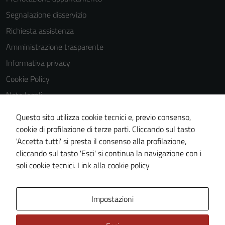
navigazione e
Segnalazione disservizio
la fruizione
Richiesta assistenza
delle
funzionalità
Amministrazione trasparente
del sito.
Informativa privacy
Cookie Policy
Experience
Note legali
In order for
Obiettivi di accessibilità
Questo sito utilizza cookie tecnici e, previo consenso,
our website
Dichiarazione di accessibilità
cookie di profilazione di terze parti. Cliccando sul tasto
to perform
'Accetta tutti' si presta il consenso alla profilazione,
as well as
Piano di miglioramento del sito
cliccando sul tasto 'Esci' si continua la navigazione con i
possible
Whistleblowing
soli cookie tecnici.
Link alla cookie policy
during your
visit. If you
refuse
Area Privata
Media policy
Impostazioni
these
cookies,