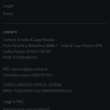
Questi cookie
Luoghi
sono
Eventi
impostati da
una serie di
servizi esterni
(si veda la
CONTATTI
Cookie policy
Comune di Isola di Capo Rizzuto
estesa per i
P.zza Falcone e Borsellino, 88841 - Isola di Capo Rizzuto (KR)
dettagli) e
Codice fiscale: 81004130795
possono
P.IVA: 01939480792
essere
utilizzati
PEC:
comune@pec.isolacr.it
anche per la
Centralino unico: 0962797911
profilazione.
CODICE UNIVOCO UFFICIO: UFZEB5
La
IBAN: IT26C0709142610000000003223
disabilitazione
di questi
Leggi le FAQ
cookies può
peggiore la
Prenotazione appuntamento