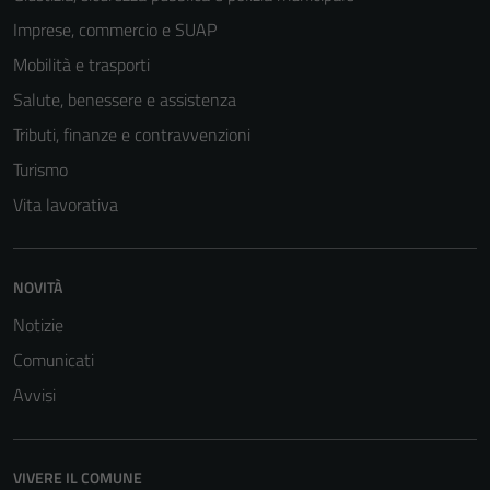
Imprese, commercio e SUAP
Mobilità e trasporti
Tecnici
Salute, benessere e assistenza
Questi cookie
sono necessari
Tributi, finanze e contravvenzioni
per il
Turismo
funzionamento
Vita lavorativa
del sito e non
possono
essere
NOVITÀ
disabilitati.
Questi cookie
Notizie
non raccolgono
Comunicati
informazioni
Avvisi
personali.
Terze parti
VIVERE IL COMUNE