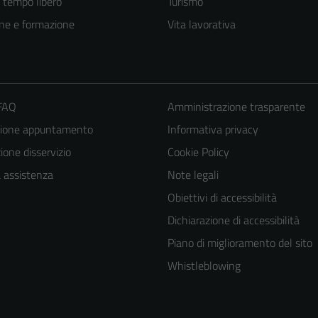
e tempo libero
Turismo
ne e formazione
Vita lavorativa
 FAQ
Amministrazione trasparente
zione appuntamento
Informativa privacy
one disservizio
Cookie Policy
a assistenza
Note legali
Obiettivi di accessibilità
Tecnici
Dichiarazione di accessibilità
Questi cookie
Piano di miglioramento del sito
sono necessari
per il
Whistleblowing
funzionamento
del sito e non