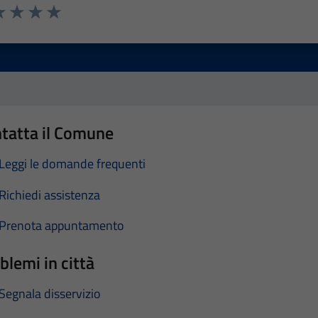
a 1 stelle su 5
luta 2 stelle su 5
Valuta 3 stelle su 5
Valuta 4 stelle su 5
Valuta 5 stelle su 5
tatta il Comune
Leggi le domande frequenti
Richiedi assistenza
Prenota appuntamento
blemi in città
Segnala disservizio