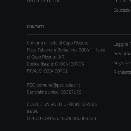
Documenti e Dati
Cultura 
Educazio
CONTATTI
Comune di Isola di Capo Rizzuto
Leggi le
P.zza Falcone e Borsellino, 88841 - Isola
Prenota
di Capo Rizzuto (KR)
Segnalazi
Codice fiscale: 81004130795
P.IVA: 01939480792
Richiest
PEC:
comune@pec.isolacr.it
Centralino unico: 0962797911
CODICE UNIVOCO UFFICIO: UFZEB5
IBAN:
IT26C0709142610000000003223