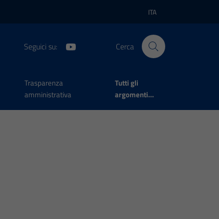
ITA
Lingua attiva:
Seguici su:
Cerca
Trasparenza
Tutti gli
amministrativa
argomenti...