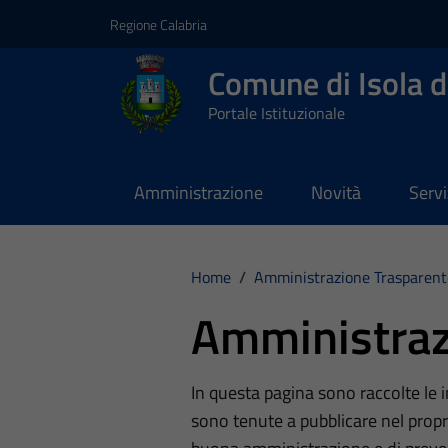
Vai ai contenuti
Vai al footer
Regione Calabria
Comune di Isola d
Portale Istituzionale
Amministrazione
Novità
Servi
Home
/
Amministrazione Trasparent
Amministraz
In questa pagina sono raccolte le
sono tenute a pubblicare nel propri